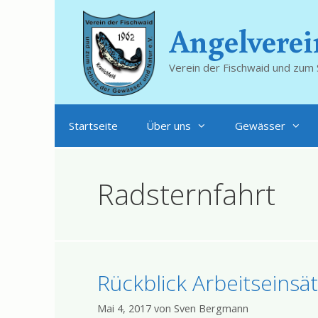
Zum
Inhalt
Angelverei
springen
Verein der Fischwaid und zum 
Startseite
Über uns
Gewässer
Radsternfahrt
Rückblick Arbeitseinsä
Mai 4, 2017
von
Sven Bergmann