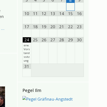
8
e
10
11
12
13
14
15
16
en
17
18
19
20
21
22
23
n …
24
25
26
27
28
29
30
erw.
Vors
tand
ssitz
ung
31
Pegel Ilm