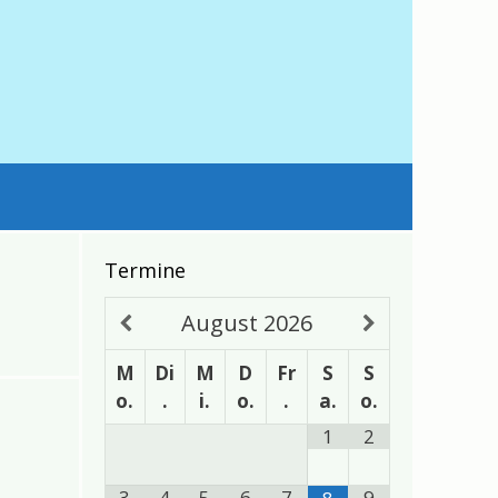
Termine
August
2026
M
Di
M
D
Fr
S
S
o.
.
i.
o.
.
a.
o.
1
2
3
4
5
6
7
9