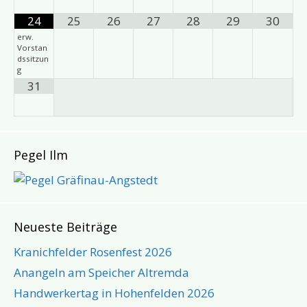
24
25
26
27
28
29
30
erw.
Vorstan
dssitzun
g
31
Pegel Ilm
Neueste Beiträge
Kranichfelder Rosenfest 2026
Anangeln am Speicher Altremda
Handwerkertag in Hohenfelden 2026