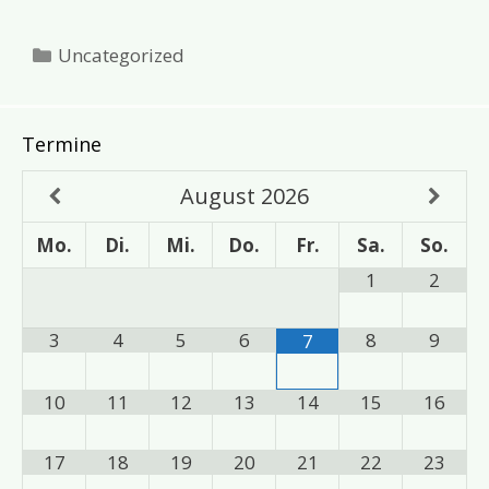
Kategorien
Uncategorized
Termine
August
2026
Mo.
Di.
Mi.
Do.
Fr.
Sa.
So.
1
2
3
4
5
6
8
9
7
10
11
12
13
14
15
16
17
18
19
20
21
22
23