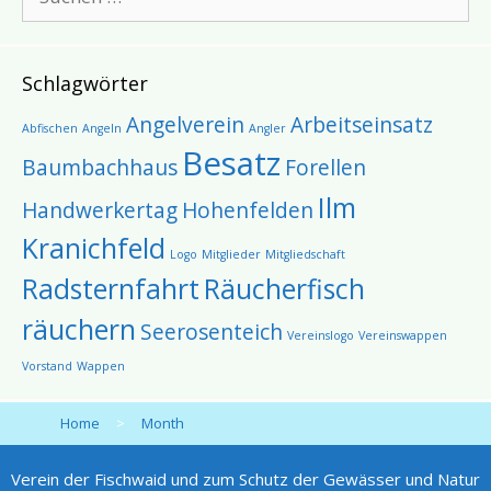
nach:
Schlagwörter
Angelverein
Arbeitseinsatz
Abfischen
Angeln
Angler
Besatz
Baumbachhaus
Forellen
Ilm
Handwerkertag
Hohenfelden
Kranichfeld
Logo
Mitglieder
Mitgliedschaft
Radsternfahrt
Räucherfisch
räuchern
Seerosenteich
Vereinslogo
Vereinswappen
Vorstand
Wappen
Home
>
Month
Verein der Fischwaid und zum Schutz der Gewässer und Natur