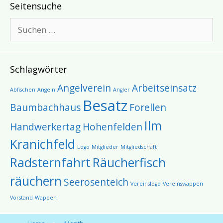
Seitensuche
Suchen
nach:
Schlagwörter
Angelverein
Arbeitseinsatz
Abfischen
Angeln
Angler
Besatz
Baumbachhaus
Forellen
Ilm
Handwerkertag
Hohenfelden
Kranichfeld
Logo
Mitglieder
Mitgliedschaft
Radsternfahrt
Räucherfisch
räuchern
Seerosenteich
Vereinslogo
Vereinswappen
Vorstand
Wappen