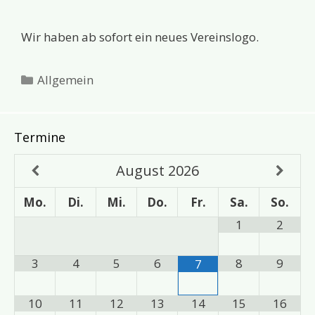
Wir haben ab sofort ein neues Vereinslogo.
Kategorien
Allgemein
Termine
August
2026
Mo.
Di.
Mi.
Do.
Fr.
Sa.
So.
1
2
3
4
5
6
8
9
7
10
11
12
13
14
15
16