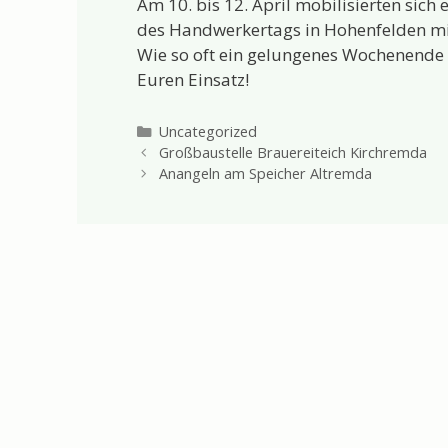
Am 10. bis 12. April mobilisierten sich
des Handwerkertags in Hohenfelden mit
Wie so oft ein gelungenes Wochenende 
Euren Einsatz!
Kategorien
Uncategorized
Großbaustelle Brauereiteich Kirchremda
Anangeln am Speicher Altremda