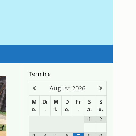
Termine
August
2026
M
Di
M
D
Fr
S
S
o.
.
i.
o.
.
a.
o.
1
2
3
4
5
6
8
9